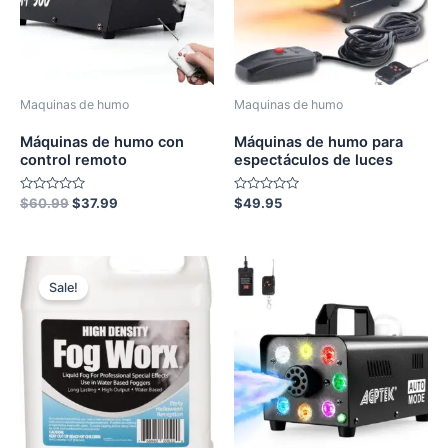
Maquinas de humo
Maquinas de humo
Máquinas de humo con
Máquinas de humo para
control remoto
espectáculos de luces
Rated
Original
Current
Rated
$
60.99
$
37.99
$
49.95
0
0
price
price
out
out
was:
is:
of
of
5
5
$60.99.
$37.99.
Sale!