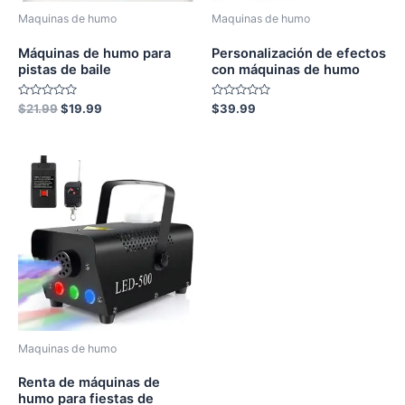
Maquinas de humo
Maquinas de humo
Máquinas de humo para
Personalización de efectos
pistas de baile
con máquinas de humo
Rated
Original
Current
Rated
$
21.99
$
19.99
$
39.99
0
0
price
price
out
out
was:
is:
of
of
5
5
$21.99.
$19.99.
Maquinas de humo
Renta de máquinas de
humo para fiestas de