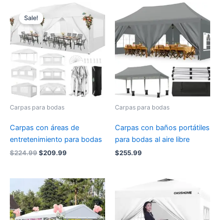
Sale!
Carpas para bodas
Carpas para bodas
Carpas con áreas de
Carpas con baños portátiles
entretenimiento para bodas
para bodas al aire libre
Original
Current
$
224.99
$
209.99
$
255.99
price
price
was:
is:
$224.99.
$209.99.