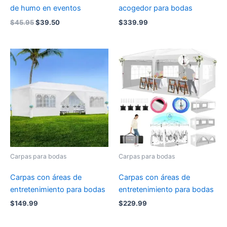
de humo en eventos
acogedor para bodas
Original
Current
$
45.95
$
39.50
$
339.99
price
price
was:
is:
$45.95.
$39.50.
Carpas para bodas
Carpas para bodas
Carpas con áreas de
Carpas con áreas de
entretenimiento para bodas
entretenimiento para bodas
$
149.99
$
229.99