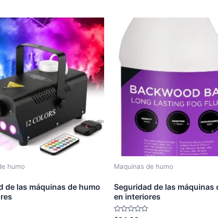
out
of
5
de humo
Maquinas de humo
d de las máquinas de humo
Seguridad de las máquinas
ores
en interiores