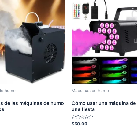
de humo
Maquinas de humo
os de las máquinas de humo
Cómo usar una máquina de
os
una fiesta
Rated
$
59.99
0
out
of