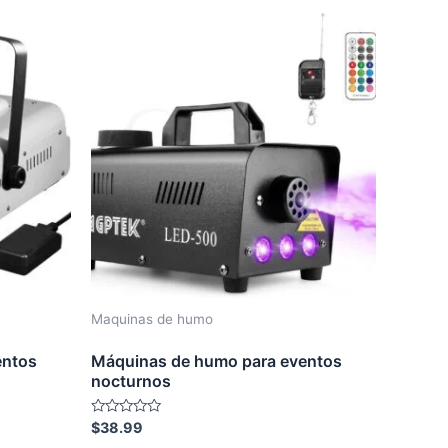
5
Maquinas de humo
entos
Máquinas de humo para eventos
nocturnos
Rated
$
38.99
0