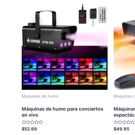
5
5
$45.95.
$39.50.
Maquinas de humo
Maquinas 
Máquinas de humo para conciertos
Máquinas
en vivo
espectác
Rated
Rated
$
52.99
$
49.95
0
0