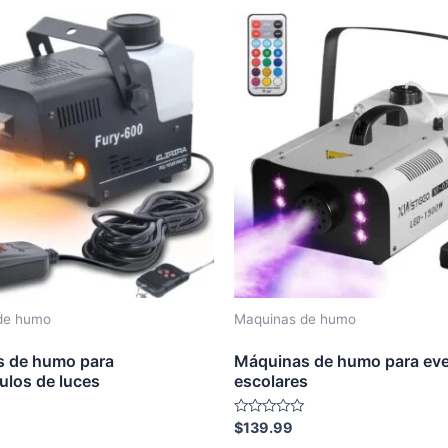
5
de humo
Maquinas de humo
 de humo para
Máquinas de humo para ev
ulos de luces
escolares
Rated
$
139.99
0