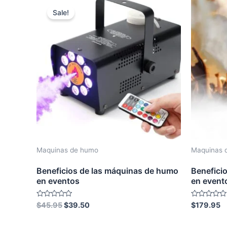
Sale!
Maquinas de humo
Maquinas 
Beneficios de las máquinas de humo
Benefici
en eventos
en event
Original
Current
Rated
Rated
$
45.95
$
39.50
$
179.95
0
0
price
price
out
out
was:
is:
of
of