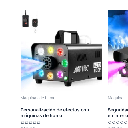
out
out
of
of
5
5
Maquinas de humo
Maquinas 
Personalización de efectos con
Segurida
máquinas de humo
en interi