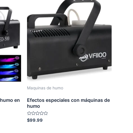
Maquinas de humo
 humo en
Efectos especiales con máquinas de
humo
Rated
$
99.99
0
out
of