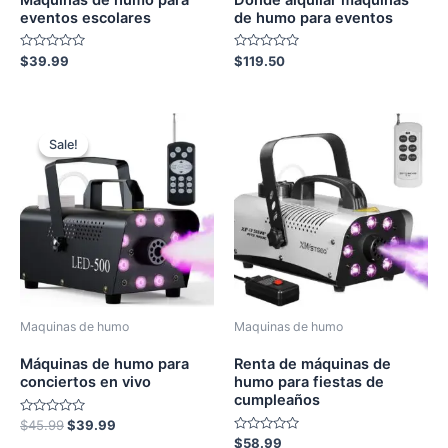
eventos escolares
de humo para eventos
Rated
Rated
$
39.99
$
119.50
0
0
out
out
of
of
5
5
Sale!
Sale!
Maquinas de humo
Maquinas de humo
Máquinas de humo para
Renta de máquinas de
conciertos en vivo
humo para fiestas de
cumpleaños
Rated
Original
Current
$
45.99
$
39.99
0
price
price
Rated
$
58.99
out