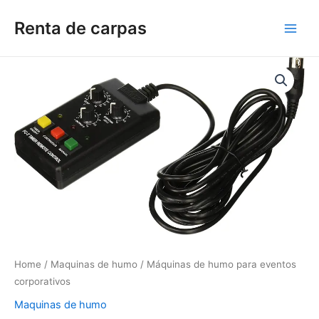
Skip
Renta de carpas
to
Main
content
Men
Home
/
Maquinas de humo
/ Máquinas de humo para eventos
corporativos
Maquinas de humo